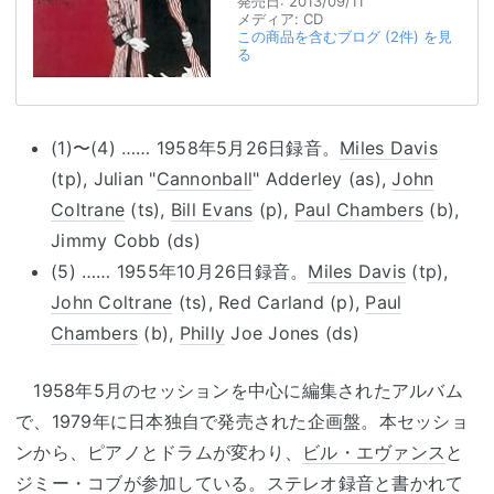
発売日:
2013/09/11
メディア:
CD
この商品を含むブログ (2件) を見
る
(1)〜(4) …… 1958年5月26日録音。
Miles Davis
(tp), Julian "
Cannonball
" Adderley (as),
John
Coltrane
(ts),
Bill Evans
(p),
Paul Chambers
(b),
Jimmy Cobb (ds)
(5) …… 1955年10月26日録音。
Miles Davis
(tp),
John Coltrane
(ts), Red Carland (p),
Paul
Chambers
(b),
Philly
Joe Jones (ds)
1958年5月のセッションを中心に編集されたアルバム
で、1979年に日本独自で発売された企画盤。本セッショ
ンから、ピアノとドラムが変わり、
ビル・エヴァンス
と
ジミー・コブ
が参加している。ステレオ録音と書かれて