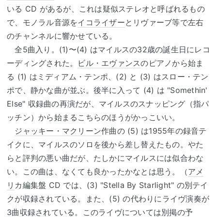
いる CD があるが、これは疑似ステレオと呼ばれるもの
で、モノラル音源を
イコライザー
とリヴァーブ等で左右
のチャンネルに響かせている。
全5曲入り。(1)〜(4) はマイルスの32歳の誕生日にレコ
ーディングされた。
ビル・エヴァンス
のピアノから始ま
る (1) はミディアム・テンポ、(2) と (3) はスロー・テン
ポで、静かな曲が並ぶ。後半に入って (4) は "Somethin'
Else" 収録曲の再演だが、マイルスのスナッピング（指パ
ッチン）から始まるこちらのほうがかっこいい。
ジャッキー・マクリーン
作曲の (5) は1955年の録音テ
イクに、マイルスのソロを後から差し替えたもの。やた
らと評判の悪い曲だが、たしかにマイルスには似合わな
い。この曲は、なくても良かったかなとは思う。（
アメ
リ
カ編集盤 CD では、(3) "Stella By Starlight" の別テイ
クが収録されている。また、(5) の代わりにライヴ演奏が
3曲収録されている。このライヴについては別掲の予